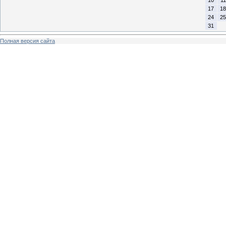
17
18
24
25
31
Полная версия сайта