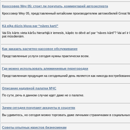
Кроссовер Wey 05: стоит ли покупать, комментарий автоэксперта
Кроссовер Wey 05, представленный китайским производителем автомобилей Great Wa
Kā pīķa dūzis kļuva par “nāves karti”
Vai šīs kārts vieta kāršu hierarhijā ir iemesls, kāpēc to dēvē arī par “nāves kārti”? Vai arī
pat mūsdienām.
Как заказать расчетно-кассовое обслуживание
Представленные услуги сегодня нужны практически всем.
Где можно использовать алюминиевые перегородки
Представленная продукция на сегодняшний день является как никогда востребованн
Описание надувной палатки МЧС
По сути, речь в данном случае идет даже не о палатке.
Зачем сегодня покупают аккаунты в соцсетях
Вы удивитесь, но сегодня можно торговать даже личными страничками в социальных
Советы опытных юристов бизнесменам