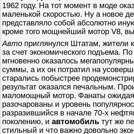
1962 году. На тот момент в моде ок
маленькой скоростью. Ну а новое д
представляло собой абсолютно ину
кроме того мощнейший мотор V8, вы
Авто
приглянулся Штатам, жители 
за счет экономического подъема. По
мгновенно оказалось мегапопулярны
суммы, а их он потратил на усове
старались побыстрее продемонстри
результат оказался печальным. Про
маломощный мотор. Фанаты ожидая 
разочарованы и уровень популярно
разразившийся в начале 70-х нефтян
поколению, и
автомобиль
тут же п
стильный и что важно довольно эко