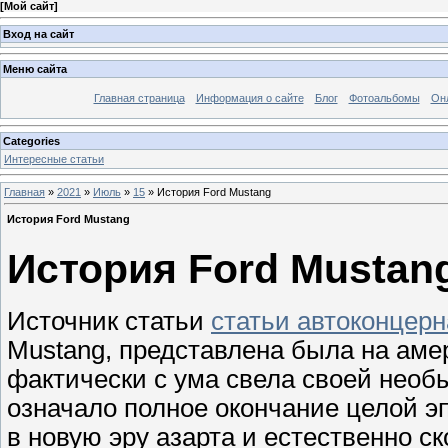
[
Мой сайт
]
Вход на сайт
Меню сайта
Главная страница
Информация о сайте
Блог
Фотоальбомы
Он
Categories
Интересные статьи
Главная
»
2021
»
Июль
»
15
» История Ford Mustang
История Ford Mustang
История Ford Mustan
Источник статьи
статьи автоконцерн
Mustang, представлена была на амер
фактически с ума свела своей необ
означало полное окончание целой э
в новую эру азарта и естественно с