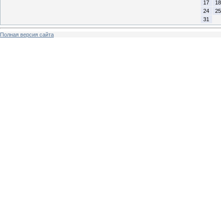
17
18
24
25
31
Полная версия сайта