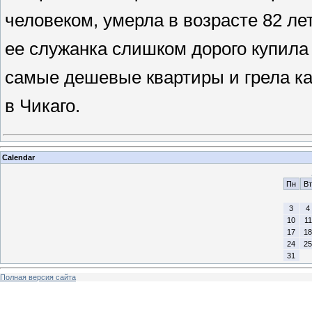
человеком, умерла в возрасте 82 лет,
ее служанка слишком дорого купила
самые дешевые квартиры и грела ка
в Чикаго.
Calendar
Пн
Вт
3
4
10
11
17
18
24
25
31
Полная версия сайта