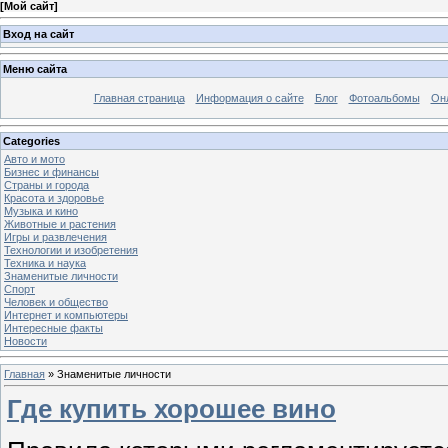
[
Мой сайт
]
Вход на сайт
Меню сайта
Главная страница
Информация о сайте
Блог
Фотоальбомы
Он
Categories
Авто и мото
Бизнес и финансы
Страны и города
Красота и здоровье
Музыка и кино
Животные и растения
Игры и развлечения
Технологии и изобретения
Техника и наука
Знаменитые личности
Спорт
Человек и общество
Интернет и компьютеры
Интересные факты
Новости
Главная
»
Знаменитые личности
Где купить хорошее вино