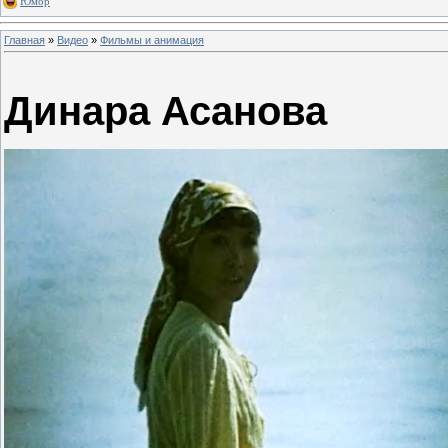
Юмор
Главная
»
Видео
»
Фильмы и анимация
Динара Асанова