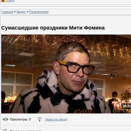
Юмор
Главная
»
Видео
»
Развлечения
Сумасшедшие праздники Мити Фомина
00:01
Просмотры
: 0
Новости звезд