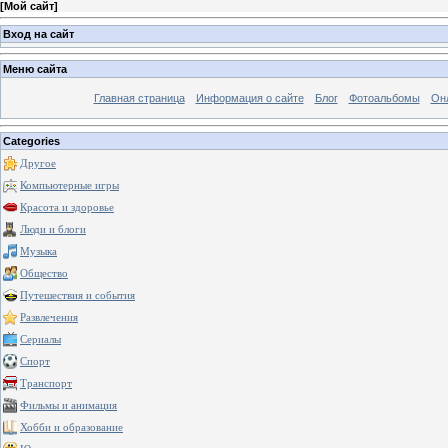
[
Мой сайт
]
Вход на сайт
Меню сайта
Главная страница
Информация о сайте
Блог
Фотоальбомы
Он
Categories
Другое
Компьютерные игры
Красота и здоровье
Люди и блоги
Музыка
Общество
Путешествия и события
Развлечения
Сериалы
Спорт
Транспорт
Фильмы и анимация
Хобби и образование