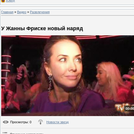
Юмор
Главная
»
Видео
»
Развлечения
У Жанны Фриске новый наряд
00:00
Просмотры
: 0
Новости звезд