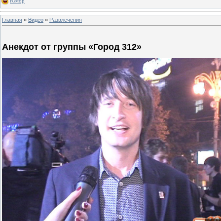
Юмор
Главная
»
Видео
»
Развлечения
Анекдот от группы «Город 312»