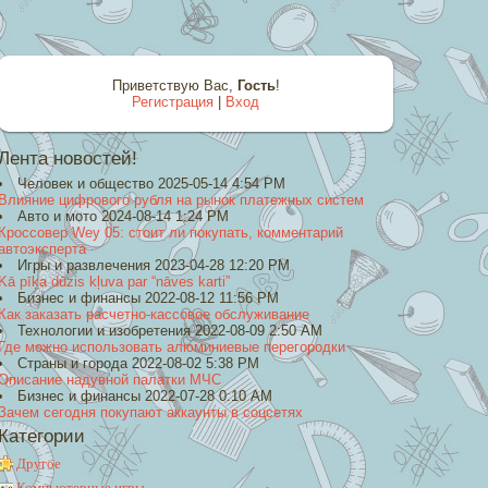
Приветствую Вас
,
Гость
!
Регистрация
|
Вход
Лента новостей!
Человек и общество 2025-05-14 4:54 PM
Влияние цифрового рубля на рынок платежных систем
Авто и мото 2024-08-14 1:24 PM
Кроссовер Wey 05: стоит ли покупать, комментарий
автоэксперта
Игры и развлечения 2023-04-28 12:20 PM
Kā pīķa dūzis kļuva par “nāves karti”
Бизнес и финансы 2022-08-12 11:56 PM
Как заказать расчетно-кассовое обслуживание
Технологии и изобретения 2022-08-09 2:50 AM
Где можно использовать алюминиевые перегородки
Страны и города 2022-08-02 5:38 PM
Описание надувной палатки МЧС
Бизнес и финансы 2022-07-28 0:10 AM
Зачем сегодня покупают аккаунты в соцсетях
Категории
Другое
Компьютерные игры