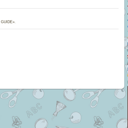
g GUIDE».