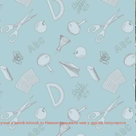
лучше у pesok-kirovsk.ru Намного дешевле чем у других получается