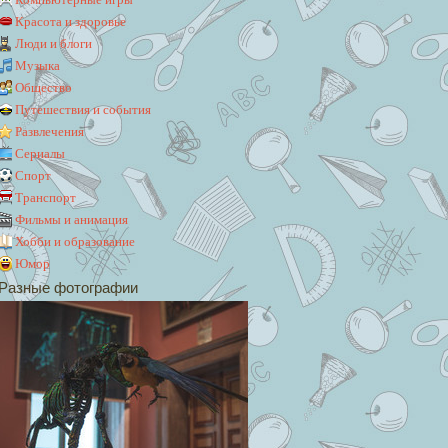
Красота и здоровье
Люди и блоги
Музыка
Общество
Путешествия и события
Развлечения
Сериалы
Спорт
Транспорт
Фильмы и анимация
Хобби и образование
Юмор
Разные фотографии