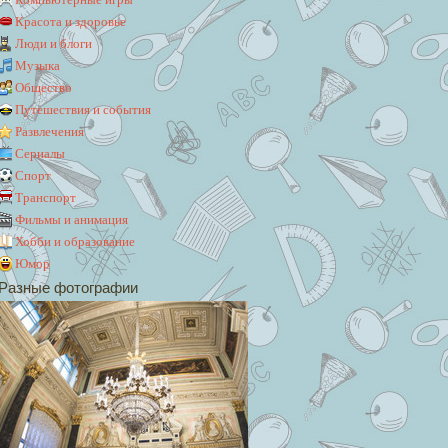
Красота и здоровье
Люди и блоги
Музыка
Общество
Путешествия и события
Развлечения
Сериалы
Спорт
Транспорт
Фильмы и анимация
Хобби и образование
Юмор
Разные фотографии