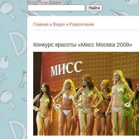
Вход
Регистрация
Главная
»
Видео
»
Развлечения
Конкурс красоты «Мисс Москва 2009»