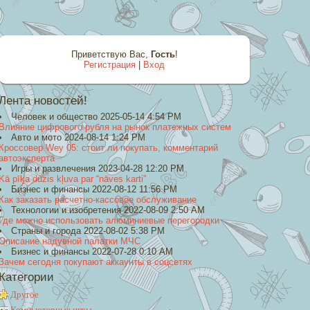
Приветствую Вас
,
Гость
!
Регистрация
|
Вход
Лента новостей!
Человек и общество 2025-05-14 4:54 PM
Влияние цифрового рубля на рынок платежных систем
Авто и мото 2024-08-14 1:24 PM
Кроссовер Wey 05: стоит ли покупать, комментарий
автоэксперта
Игры и развлечения 2023-04-28 12:20 PM
Kā pīķa dūzis kļuva par “nāves karti”
Бизнес и финансы 2022-08-12 11:56 PM
Как заказать расчетно-кассовое обслуживание
Технологии и изобретения 2022-08-09 2:50 AM
Где можно использовать алюминиевые перегородки
Страны и города 2022-08-02 5:38 PM
Описание надувной палатки МЧС
Бизнес и финансы 2022-07-28 0:10 AM
Зачем сегодня покупают аккаунты в соцсетях
Категории
Другое
Компьютерные игры