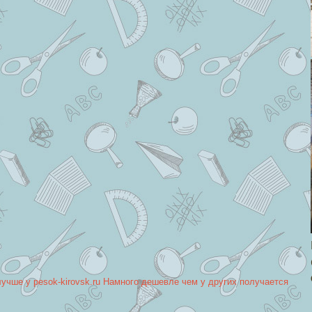
лучше у pesok-kirovsk.ru Намного дешевле чем у других получается