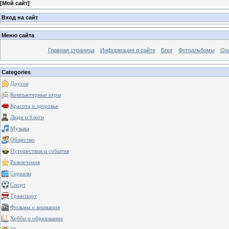
[
Мой сайт
]
Вход на сайт
Меню сайта
Главная страница
Информация о сайте
Блог
Фотоальбомы
Он
Categories
Другое
Компьютерные игры
Красота и здоровье
Люди и блоги
Музыка
Общество
Путешествия и события
Развлечения
Сериалы
Спорт
Транспорт
Фильмы и анимация
Хобби и образование