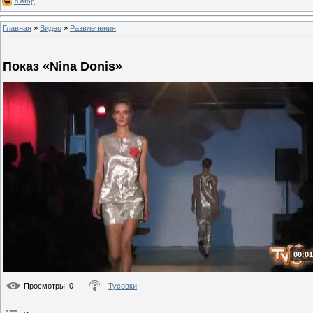
Юмор
Главная
»
Видео
»
Развлечения
Показ «Nina Donis»
00:01
Просмотры
: 0
Тусовки