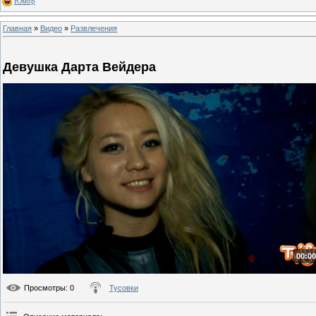
Юмор
Главная
»
Видео
»
Развлечения
Девушка Дарта Вейдера
00:00
Просмотры
: 0
Тусовки