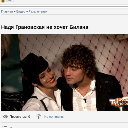
Юмор
Главная
»
Видео
»
Развлечения
Надя Грановская не хочет Билана
00:00
Просмотры
: 0
No comments