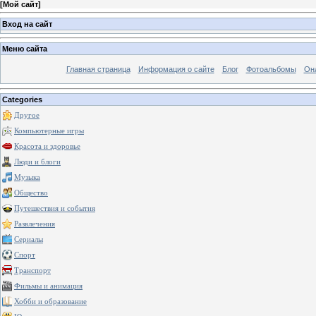
[
Мой сайт
]
Вход на сайт
Меню сайта
Главная страница
Информация о сайте
Блог
Фотоальбомы
Он
Categories
Другое
Компьютерные игры
Красота и здоровье
Люди и блоги
Музыка
Общество
Путешествия и события
Развлечения
Сериалы
Спорт
Транспорт
Фильмы и анимация
Хобби и образование