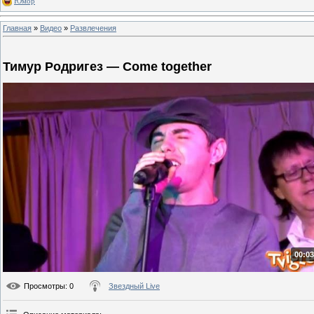
Юмор
Главная
»
Видео
»
Развлечения
Тимур Родригез — Come together
00:03
Просмотры
: 0
Звездный Live