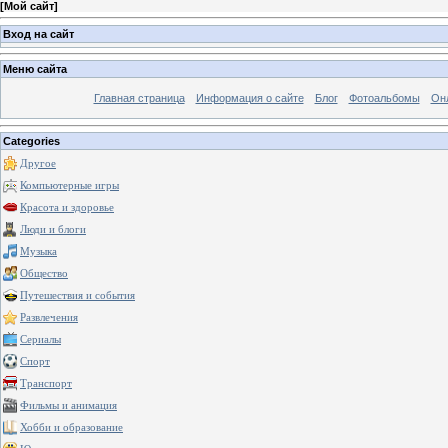
[
Мой сайт
]
Вход на сайт
Меню сайта
Главная страница
Информация о сайте
Блог
Фотоальбомы
Он
Categories
Другое
Компьютерные игры
Красота и здоровье
Люди и блоги
Музыка
Общество
Путешествия и события
Развлечения
Сериалы
Спорт
Транспорт
Фильмы и анимация
Хобби и образование