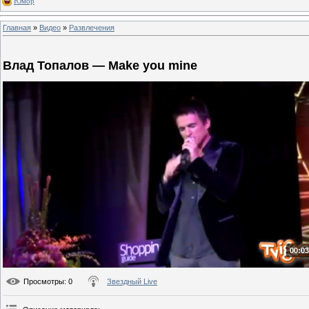
Юмор
Главная
»
Видео
»
Развлечения
Влад Топалов — Make you mine
00:03
Просмотры
: 0
Звездный Live