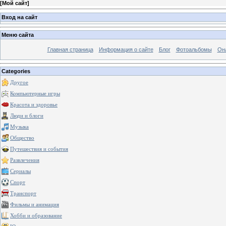
[
Мой сайт
]
Вход на сайт
Меню сайта
Главная страница
Информация о сайте
Блог
Фотоальбомы
Он
Categories
Другое
Компьютерные игры
Красота и здоровье
Люди и блоги
Музыка
Общество
Путешествия и события
Развлечения
Сериалы
Спорт
Транспорт
Фильмы и анимация
Хобби и образование