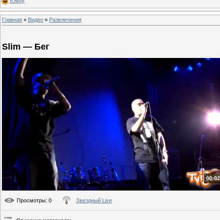
Юмор
Главная
»
Видео
»
Развлечения
Slim — Бег
00:02
Просмотры
: 0
Звездный Live