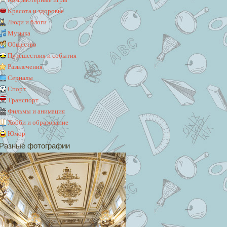
Красота и здоровье
Люди и блоги
Музыка
Общество
Путешествия и события
Развлечения
Сериалы
Спорт
Транспорт
Фильмы и анимация
Хобби и образование
Юмор
Разные фотографии