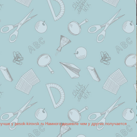
лучше у pesok-kirovsk.ru Намного дешевле чем у других получается