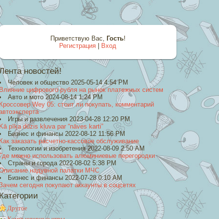
Приветствую Вас
,
Гость
!
Регистрация
|
Вход
Лента новостей!
Человек и общество 2025-05-14 4:54 PM
Влияние цифрового рубля на рынок платежных систем
Авто и мото 2024-08-14 1:24 PM
Кроссовер Wey 05: стоит ли покупать, комментарий
автоэксперта
Игры и развлечения 2023-04-28 12:20 PM
Kā pīķa dūzis kļuva par “nāves karti”
Бизнес и финансы 2022-08-12 11:56 PM
Как заказать расчетно-кассовое обслуживание
Технологии и изобретения 2022-08-09 2:50 AM
Где можно использовать алюминиевые перегородки
Страны и города 2022-08-02 5:38 PM
Описание надувной палатки МЧС
Бизнес и финансы 2022-07-28 0:10 AM
Зачем сегодня покупают аккаунты в соцсетях
Категории
Другое
Компьютерные игры