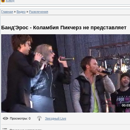
Юмор
Главная
»
Видео
»
Развлечения
Банд'Эрос - Коламбия Пикчерз не представляет
00:03
Просмотры
: 0
Звездный Live