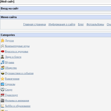
[
Мой сайт
]
Вход на сайт
Меню сайта
Главная страница
Информация о сайте
Блог
Фотоальбомы
Он
Categories
Другое
Компьютерные игры
Красота и здоровье
Люди и блоги
Музыка
Общество
Путешествия и события
Развлечения
Сериалы
Спорт
Транспорт
Фильмы и анимация
Хобби и образование