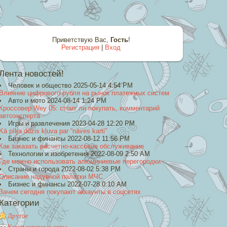
Приветствую Вас
,
Гость
!
Регистрация
|
Вход
Лента новостей!
Человек и общество 2025-05-14 4:54 PM
Влияние цифрового рубля на рынок платежных систем
Авто и мото 2024-08-14 1:24 PM
Кроссовер Wey 05: стоит ли покупать, комментарий
автоэксперта
Игры и развлечения 2023-04-28 12:20 PM
Kā pīķa dūzis kļuva par “nāves karti”
Бизнес и финансы 2022-08-12 11:56 PM
Как заказать расчетно-кассовое обслуживание
Технологии и изобретения 2022-08-09 2:50 AM
Где можно использовать алюминиевые перегородки
Страны и города 2022-08-02 5:38 PM
Описание надувной палатки МЧС
Бизнес и финансы 2022-07-28 0:10 AM
Зачем сегодня покупают аккаунты в соцсетях
Категории
Другое
Компьютерные игры