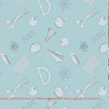
лучше у pesok-kirovsk.ru Намного дешевле чем у других получается