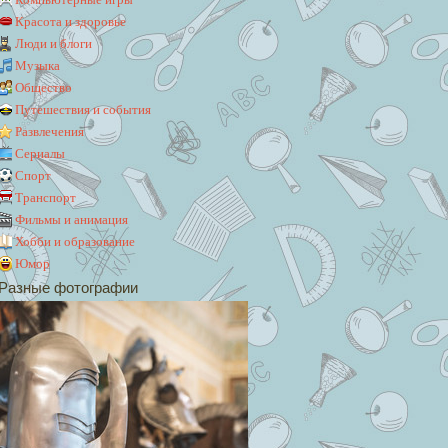
Красота и здоровье
Люди и блоги
Музыка
Общество
Путешествия и события
Развлечения
Сериалы
Спорт
Транспорт
Фильмы и анимация
Хобби и образование
Юмор
Разные фотографии