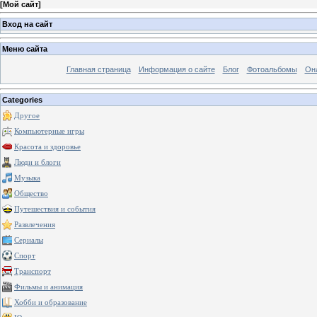
[
Мой сайт
]
Вход на сайт
Меню сайта
Главная страница
Информация о сайте
Блог
Фотоальбомы
Он
Categories
Другое
Компьютерные игры
Красота и здоровье
Люди и блоги
Музыка
Общество
Путешествия и события
Развлечения
Сериалы
Спорт
Транспорт
Фильмы и анимация
Хобби и образование