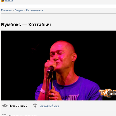
Юмор
Главная
»
Видео
»
Развлечения
Бумбокс — Хоттабыч
00:03
Просмотры
: 0
Звездный Live