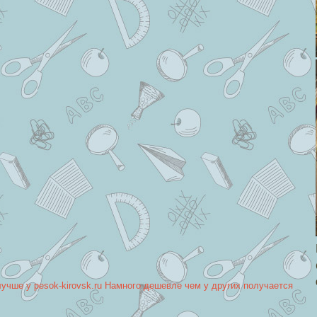
лучше у pesok-kirovsk.ru Намного дешевле чем у других получается