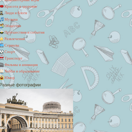
Красота и здоровье
Люди и блоги
Музыка
Общество
Путешествия и события
Развлечения
Сериалы
Спорт
Транспорт
Фильмы и анимация
Хобби и образование
Юмор
Разные фотографии