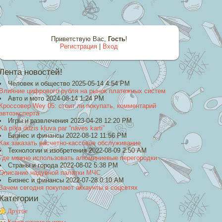
Приветствую Вас
,
Гость
!
Регистрация
|
Вход
Лента новостей!
Человек и общество 2025-05-14 4:54 PM
Влияние цифрового рубля на рынок платежных систем
Авто и мото 2024-08-14 1:24 PM
Кроссовер Wey 05: стоит ли покупать, комментарий
автоэксперта
Игры и развлечения 2023-04-28 12:20 PM
Kā pīķa dūzis kļuva par “nāves karti”
Бизнес и финансы 2022-08-12 11:56 PM
Как заказать расчетно-кассовое обслуживание
Технологии и изобретения 2022-08-09 2:50 AM
Где можно использовать алюминиевые перегородки
Страны и города 2022-08-02 5:38 PM
Описание надувной палатки МЧС
Бизнес и финансы 2022-07-28 0:10 AM
Зачем сегодня покупают аккаунты в соцсетях
Категории
Другое
Компьютерные игры