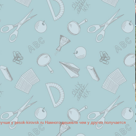
лучше у pesok-kirovsk.ru Намного дешевле чем у других получается