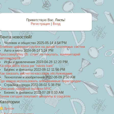
Приветствую Вас
,
Гость
!
Регистрация
|
Вход
Лента новостей!
Человек и общество 2025-05-14 4:54 PM
Влияние цифрового рубля на рынок платежных систем
Авто и мото 2024-08-14 1:24 PM
Кроссовер Wey 05: стоит ли покупать, комментарий
автоэксперта
Игры и развлечения 2023-04-28 12:20 PM
Kā pīķa dūzis kļuva par “nāves karti”
Бизнес и финансы 2022-08-12 11:56 PM
Как заказать расчетно-кассовое обслуживание
Технологии и изобретения 2022-08-09 2:50 AM
Где можно использовать алюминиевые перегородки
Страны и города 2022-08-02 5:38 PM
Описание надувной палатки МЧС
Бизнес и финансы 2022-07-28 0:10 AM
Зачем сегодня покупают аккаунты в соцсетях
Категории
Другое
Компьютерные игры