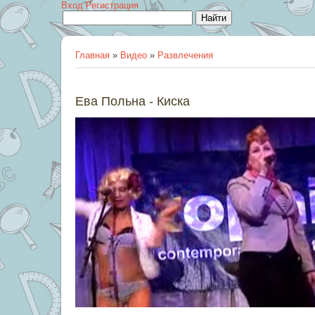
Вход
Регистрация
Главная
»
Видео
»
Развлечения
Ева Польна - Киска