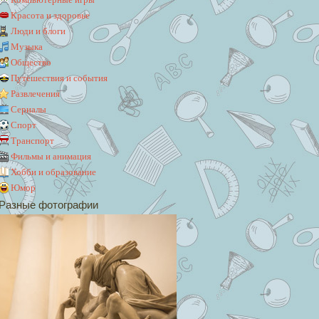
Красота и здоровье
Люди и блоги
Музыка
Общество
Путешествия и события
Развлечения
Сериалы
Спорт
Транспорт
Фильмы и анимация
Хобби и образование
Юмор
Разные фотографии