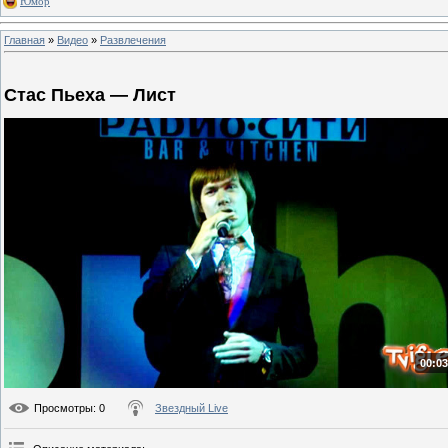
Юмор
Главная
»
Видео
»
Развлечения
Стас Пьеха — Лист
00:03
Просмотры
: 0
Звездный Live