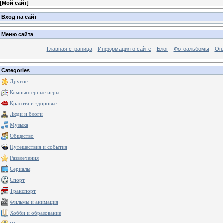
[
Мой сайт
]
Вход на сайт
Меню сайта
Главная страница
Информация о сайте
Блог
Фотоальбомы
Он
Categories
Другое
Компьютерные игры
Красота и здоровье
Люди и блоги
Музыка
Общество
Путешествия и события
Развлечения
Сериалы
Спорт
Транспорт
Фильмы и анимация
Хобби и образование