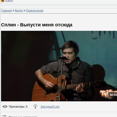
Юмор
Главная
»
Видео
»
Развлечения
Сплин - Выпусти меня отсюда
00:02
Просмотры
: 0
Звездный Live