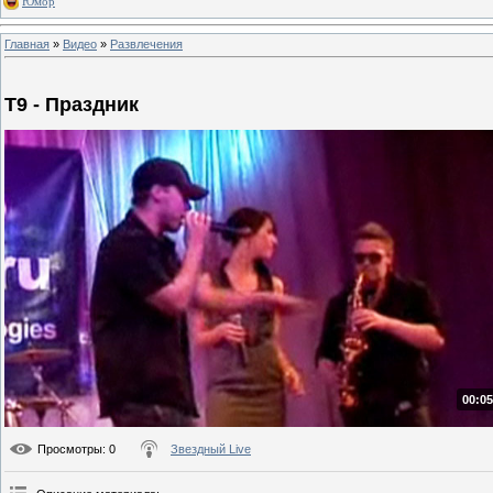
Юмор
Главная
»
Видео
»
Развлечения
Т9 - Праздник
00:05
Просмотры
: 0
Звездный Live