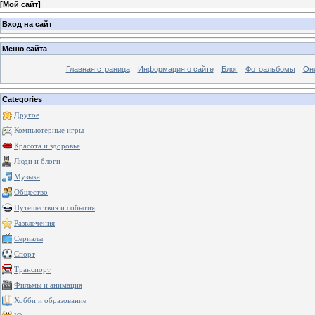
[
Мой сайт
]
Вход на сайт
Меню сайта
Главная страница
Информация о сайте
Блог
Фотоальбомы
Он
Categories
Другое
Компьютерные игры
Красота и здоровье
Люди и блоги
Музыка
Общество
Путешествия и события
Развлечения
Сериалы
Спорт
Транспорт
Фильмы и анимация
Хобби и образование