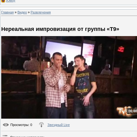
Юмор
Главная
»
Видео
»
Развлечения
Нереальная импровизация от группы «Т9»
00:00
Просмотры
: 0
Звездный Live