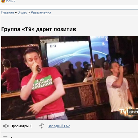
Юмор
Главная
»
Видео
»
Развлечения
Группа «Т9» дарит позитив
00:03
Просмотры
: 0
Звездный Live