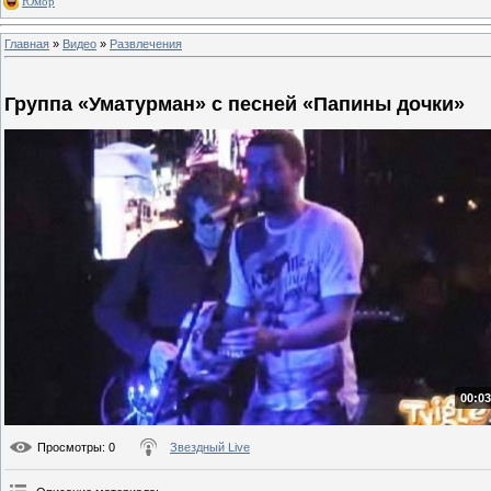
Юмор
Главная
»
Видео
»
Развлечения
Группа «Уматурман» с песней «Папины дочки»
00:03
Просмотры
: 0
Звездный Live