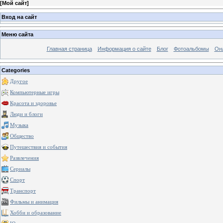
[
Мой сайт
]
Вход на сайт
Меню сайта
Главная страница
Информация о сайте
Блог
Фотоальбомы
Он
Categories
Другое
Компьютерные игры
Красота и здоровье
Люди и блоги
Музыка
Общество
Путешествия и события
Развлечения
Сериалы
Спорт
Транспорт
Фильмы и анимация
Хобби и образование