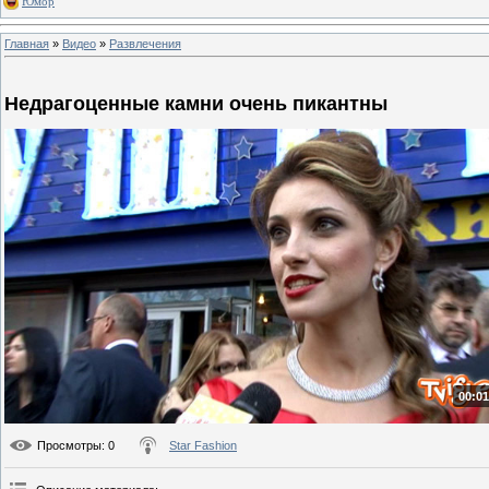
Юмор
Главная
»
Видео
»
Развлечения
Недрагоценные камни очень пикантны
00:01
Просмотры
: 0
Star Fashion