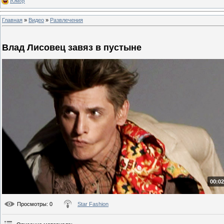
Юмор
Главная
»
Видео
»
Развлечения
Влад Лисовец завяз в пустыне
00:02
Просмотры
: 0
Star Fashion