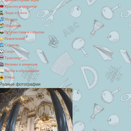
Красота и здоровье
Люди и блоги
Музыка
Общество
Путешествия и события
Развлечения
Сериалы
Спорт
Транспорт
Фильмы и анимация
Хобби и образование
Юмор
Разные фотографии