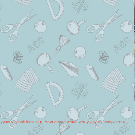
лучше у pesok-kirovsk.ru Намного дешевле чем у других получается