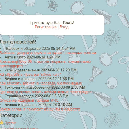
Приветствую Вас
,
Гость
!
Регистрация
|
Вход
Лента новостей!
Человек и общество 2025-05-14 4:54 PM
Влияние цифрового рубля на рынок платежных систем
Авто и мото 2024-08-14 1:24 PM
Кроссовер Wey 05: стоит ли покупать, комментарий
автоэксперта
Игры и развлечения 2023-04-28 12:20 PM
Kā pīķa dūzis kļuva par “nāves karti”
Бизнес и финансы 2022-08-12 11:56 PM
Как заказать расчетно-кассовое обслуживание
Технологии и изобретения 2022-08-09 2:50 AM
Где можно использовать алюминиевые перегородки
Страны и города 2022-08-02 5:38 PM
Описание надувной палатки МЧС
Бизнес и финансы 2022-07-28 0:10 AM
Зачем сегодня покупают аккаунты в соцсетях
Категории
Другое
Компьютерные игры