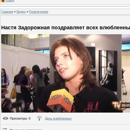
Юмор
Главная
»
Видео
»
Развлечения
Настя Задорожная поздравляет всех влюбленн
00:01
Просмотры
: 0
День влюбленных