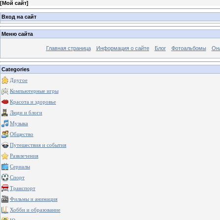
[
Мой сайт
]
Вход на сайт
Меню сайта
Главная страница
Информация о сайте
Блог
Фотоальбомы
Он
Categories
Другое
Компьютерные игры
Красота и здоровье
Люди и блоги
Музыка
Общество
Путешествия и события
Развлечения
Сериалы
Спорт
Транспорт
Фильмы и анимация
Хобби и образование