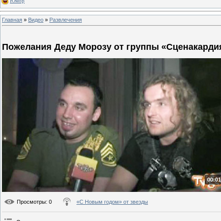
Юмор
Главная
»
Видео
»
Развлечения
Пожелания Деду Морозу от группы «Сценакарди
00:01
Просмотры
: 0
«С Новым годом» от звезды