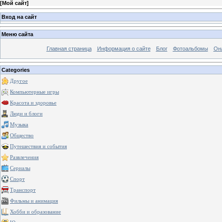
[
Мой сайт
]
Вход на сайт
Меню сайта
Главная страница
Информация о сайте
Блог
Фотоальбомы
Он
Categories
Другое
Компьютерные игры
Красота и здоровье
Люди и блоги
Музыка
Общество
Путешествия и события
Развлечения
Сериалы
Спорт
Транспорт
Фильмы и анимация
Хобби и образование