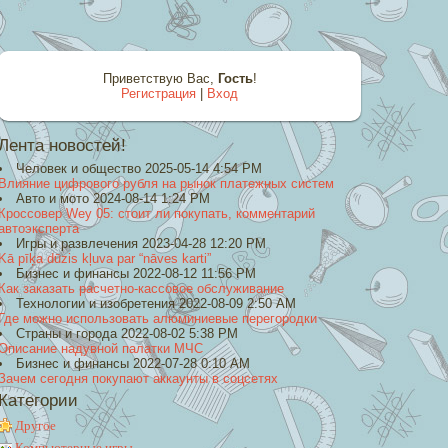
Приветствую Вас
,
Гость
!
Регистрация
|
Вход
Лента новостей!
Человек и общество 2025-05-14 4:54 PM
Влияние цифрового рубля на рынок платежных систем
Авто и мото 2024-08-14 1:24 PM
Кроссовер Wey 05: стоит ли покупать, комментарий
автоэксперта
Игры и развлечения 2023-04-28 12:20 PM
Kā pīķa dūzis kļuva par “nāves karti”
Бизнес и финансы 2022-08-12 11:56 PM
Как заказать расчетно-кассовое обслуживание
Технологии и изобретения 2022-08-09 2:50 AM
Где можно использовать алюминиевые перегородки
Страны и города 2022-08-02 5:38 PM
Описание надувной палатки МЧС
Бизнес и финансы 2022-07-28 0:10 AM
Зачем сегодня покупают аккаунты в соцсетях
Категории
Другое
Компьютерные игры