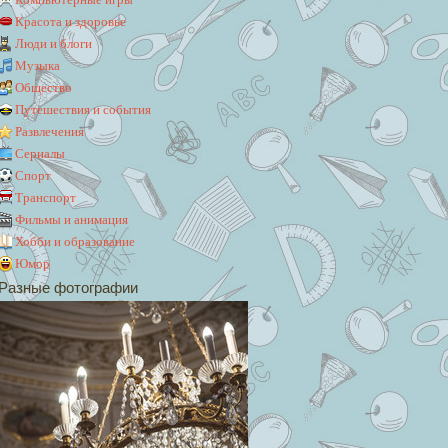
Красота и здоровье
Люди и блоги
Музыка
Общество
Путешествия и события
Развлечения
Сериалы
Спорт
Транспорт
Фильмы и анимация
Хобби и образование
Юмор
Разные фотографии