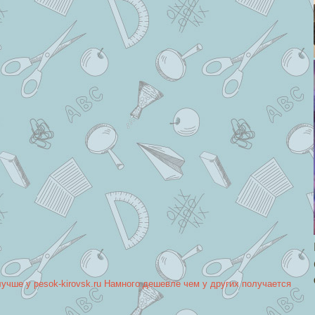
лучше у pesok-kirovsk.ru Намного дешевле чем у других получается