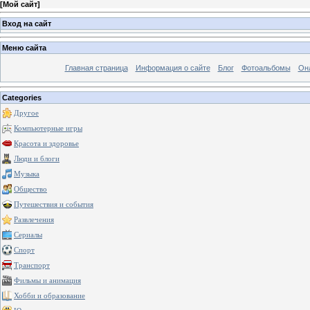
[
Мой сайт
]
Вход на сайт
Меню сайта
Главная страница
Информация о сайте
Блог
Фотоальбомы
Он
Categories
Другое
Компьютерные игры
Красота и здоровье
Люди и блоги
Музыка
Общество
Путешествия и события
Развлечения
Сериалы
Спорт
Транспорт
Фильмы и анимация
Хобби и образование