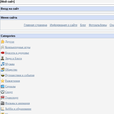
[
Мой сайт
]
Вход на сайт
Меню сайта
Главная страница
Информация о сайте
Блог
Фотоальбомы
Он
Categories
Другое
Компьютерные игры
Красота и здоровье
Люди и блоги
Музыка
Общество
Путешествия и события
Развлечения
Сериалы
Спорт
Транспорт
Фильмы и анимация
Хобби и образование