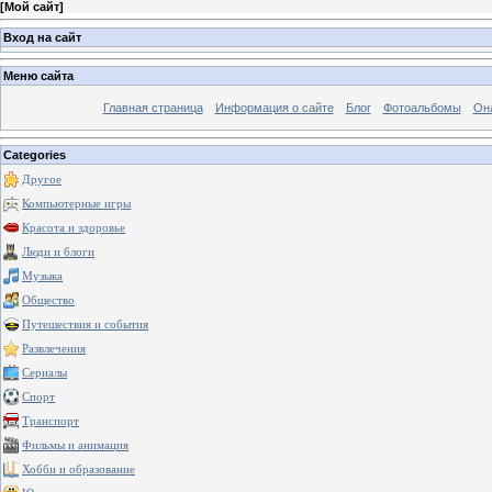
[
Мой сайт
]
Вход на сайт
Меню сайта
Главная страница
Информация о сайте
Блог
Фотоальбомы
Он
Categories
Другое
Компьютерные игры
Красота и здоровье
Люди и блоги
Музыка
Общество
Путешествия и события
Развлечения
Сериалы
Спорт
Транспорт
Фильмы и анимация
Хобби и образование