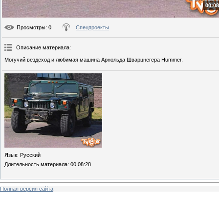
00:08
Просмотры
: 0
Спецпроекты
Описание материала
:
Могучий вездеход и любимая машина Арнольда Шварцнегера Hummer.
Язык
: Русский
Длительность материала
: 00:08:28
Полная версия сайта