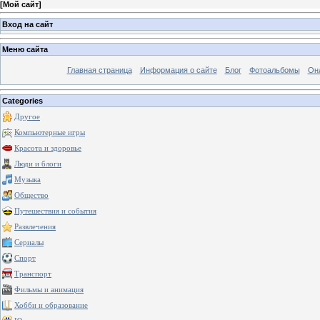
[
Мой сайт
]
Вход на сайт
Меню сайта
Главная страница
Информация о сайте
Блог
Фотоальбомы
Он
Categories
Другое
Компьютерные игры
Красота и здоровье
Люди и блоги
Музыка
Общество
Путешествия и события
Развлечения
Сериалы
Спорт
Транспорт
Фильмы и анимация
Хобби и образование