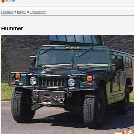
Юмор
Главная
»
Видео
»
Транспорт
Hummer