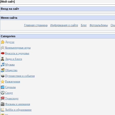
[
Мой сайт
]
Вход на сайт
Меню сайта
Главная страница
Информация о сайте
Блог
Фотоальбомы
Он
Categories
Другое
Компьютерные игры
Красота и здоровье
Люди и блоги
Музыка
Общество
Путешествия и события
Развлечения
Сериалы
Спорт
Транспорт
Фильмы и анимация
Хобби и образование