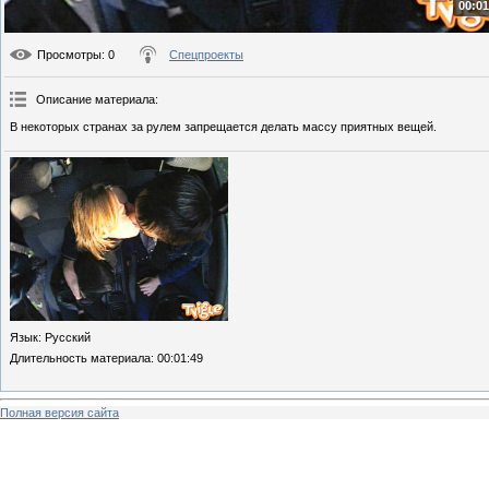
00:01
Просмотры
: 0
Спецпроекты
Описание материала
:
В некоторых странах за рулем запрещается делать массу приятных вещей.
Язык
: Русский
Длительность материала
: 00:01:49
Полная версия сайта