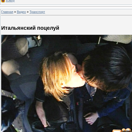
Юмор
Главная
»
Видео
»
Транспорт
Итальянский поцелуй