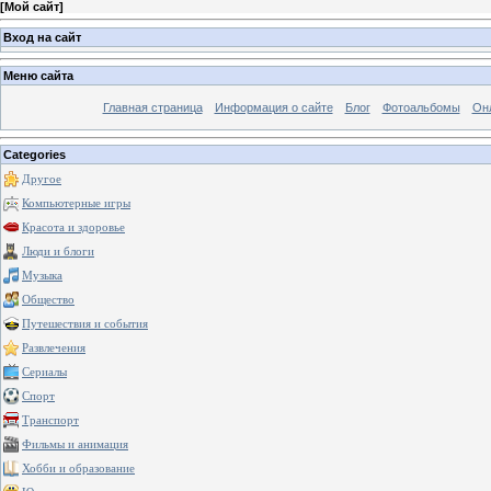
[
Мой сайт
]
Вход на сайт
Меню сайта
Главная страница
Информация о сайте
Блог
Фотоальбомы
Он
Categories
Другое
Компьютерные игры
Красота и здоровье
Люди и блоги
Музыка
Общество
Путешествия и события
Развлечения
Сериалы
Спорт
Транспорт
Фильмы и анимация
Хобби и образование