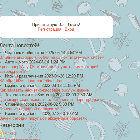
Приветствую Вас
,
Гость
!
Регистрация
|
Вход
Лента новостей!
Человек и общество 2025-05-14 4:54 PM
Влияние цифрового рубля на рынок платежных систем
Авто и мото 2024-08-14 1:24 PM
Кроссовер Wey 05: стоит ли покупать, комментарий
автоэксперта
Игры и развлечения 2023-04-28 12:20 PM
Kā pīķa dūzis kļuva par “nāves karti”
Бизнес и финансы 2022-08-12 11:56 PM
Как заказать расчетно-кассовое обслуживание
Технологии и изобретения 2022-08-09 2:50 AM
Где можно использовать алюминиевые перегородки
Страны и города 2022-08-02 5:38 PM
Описание надувной палатки МЧС
Бизнес и финансы 2022-07-28 0:10 AM
Зачем сегодня покупают аккаунты в соцсетях
Категории
Другое
Компьютерные игры