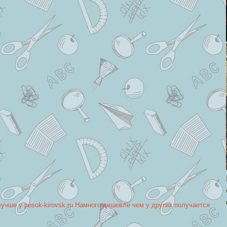
лучше у pesok-kirovsk.ru Намного дешевле чем у других получается