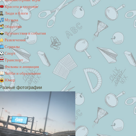
Красота и здоровье
Люди и блоги
Музыка
Общество
Путешествия и события
Развлечения
Сериалы
Спорт
Транспорт
Фильмы и анимация
Хобби и образование
Юмор
Разные фотографии