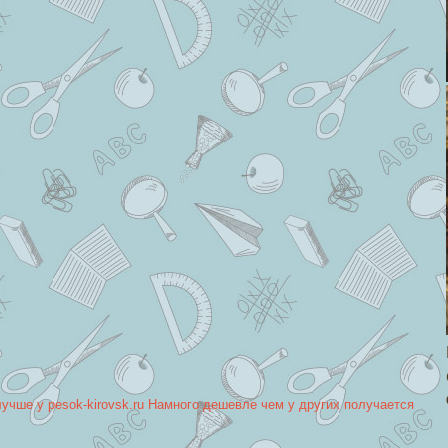
лучше у pesok-kirovsk.ru Намного дешевле чем у других получается