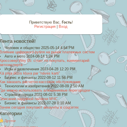
Приветствую Вас
,
Гость
!
Регистрация
|
Вход
Лента новостей!
Человек и общество 2025-05-14 4:54 PM
Влияние цифрового рубля на рынок платежных систем
Авто и мото 2024-08-14 1:24 PM
Кроссовер Wey 05: стоит ли покупать, комментарий
автоэксперта
Игры и развлечения 2023-04-28 12:20 PM
Kā pīķa dūzis kļuva par “nāves karti”
Бизнес и финансы 2022-08-12 11:56 PM
Как заказать расчетно-кассовое обслуживание
Технологии и изобретения 2022-08-09 2:50 AM
Где можно использовать алюминиевые перегородки
Страны и города 2022-08-02 5:38 PM
Описание надувной палатки МЧС
Бизнес и финансы 2022-07-28 0:10 AM
Зачем сегодня покупают аккаунты в соцсетях
Категории
Другое
Компьютерные игры