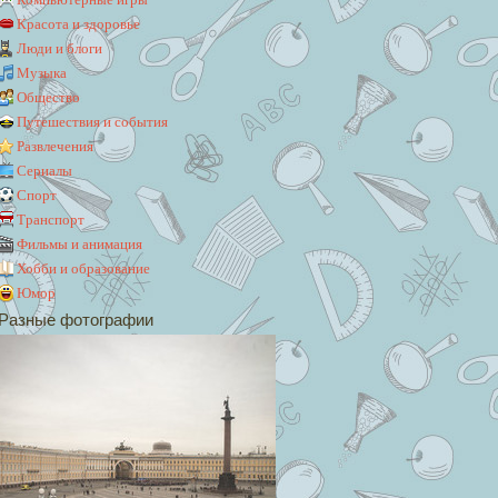
Красота и здоровье
Люди и блоги
Музыка
Общество
Путешествия и события
Развлечения
Сериалы
Спорт
Транспорт
Фильмы и анимация
Хобби и образование
Юмор
Разные фотографии