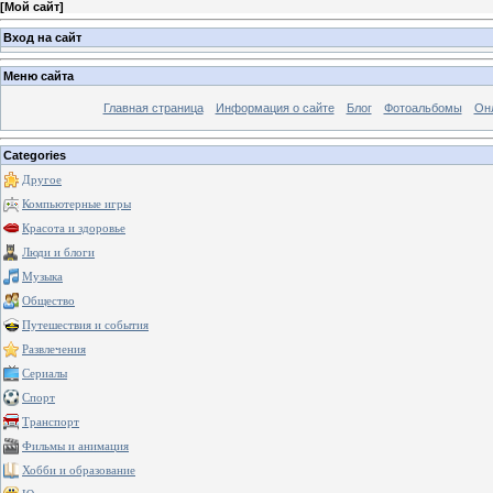
[
Мой сайт
]
Вход на сайт
Меню сайта
Главная страница
Информация о сайте
Блог
Фотоальбомы
Он
Categories
Другое
Компьютерные игры
Красота и здоровье
Люди и блоги
Музыка
Общество
Путешествия и события
Развлечения
Сериалы
Спорт
Транспорт
Фильмы и анимация
Хобби и образование