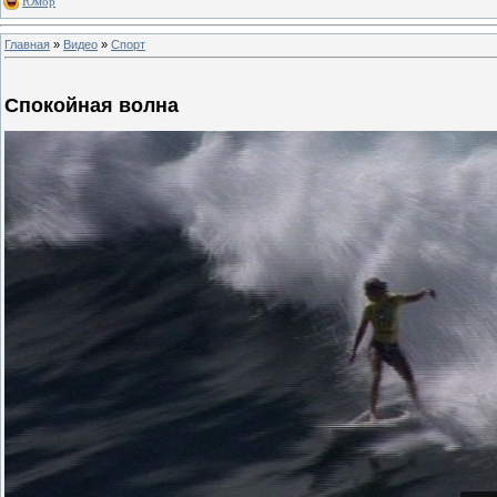
Юмор
Главная
»
Видео
»
Спорт
Спокойная волна