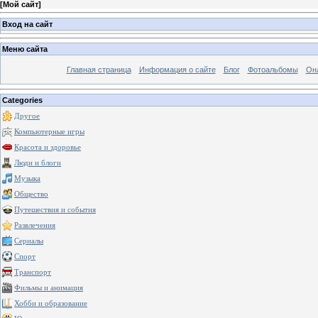
[
Мой сайт
]
Вход на сайт
Меню сайта
Главная страница
Информация о сайте
Блог
Фотоальбомы
Он
Categories
Другое
Компьютерные игры
Красота и здоровье
Люди и блоги
Музыка
Общество
Путешествия и события
Развлечения
Сериалы
Спорт
Транспорт
Фильмы и анимация
Хобби и образование