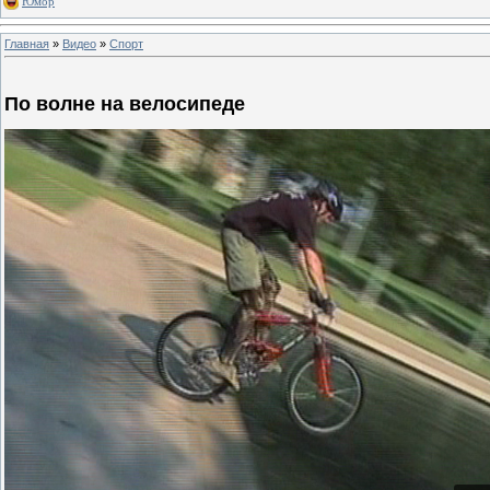
Юмор
Главная
»
Видео
»
Спорт
По волне на велосипеде