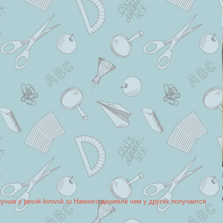
лучше у pesok-kirovsk.ru Намного дешевле чем у других получается