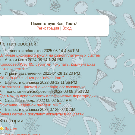
Приветствую Вас
,
Гость
!
Регистрация
|
Вход
Лента новостей!
Человек и общество 2025-05-14 4:54 PM
Влияние цифрового рубля на рынок платежных систем
Авто и мото 2024-08-14 1:24 PM
Кроссовер Wey 05: стоит ли покупать, комментарий
автоэксперта
Игры и развлечения 2023-04-28 12:20 PM
Kā pīķa dūzis kļuva par “nāves karti”
Бизнес и финансы 2022-08-12 11:56 PM
Как заказать расчетно-кассовое обслуживание
Технологии и изобретения 2022-08-09 2:50 AM
Где можно использовать алюминиевые перегородки
Страны и города 2022-08-02 5:38 PM
Описание надувной палатки МЧС
Бизнес и финансы 2022-07-28 0:10 AM
Зачем сегодня покупают аккаунты в соцсетях
Категории
Другое
Компьютерные игры