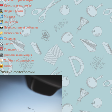
Красота и здоровье
Люди и блоги
Музыка
Общество
Путешествия и события
Развлечения
Сериалы
Спорт
Транспорт
Фильмы и анимация
Хобби и образование
Юмор
Разные фотографии