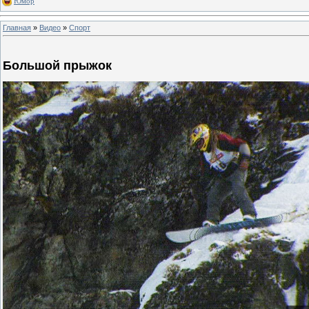
Юмор
Главная
»
Видео
»
Спорт
Большой прыжок