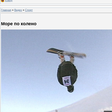
Юмор
Главная
»
Видео
»
Спорт
Море по колено