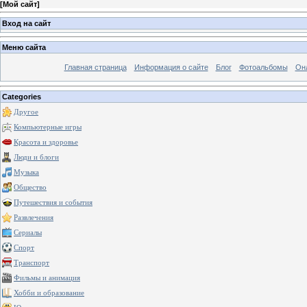
[
Мой сайт
]
Вход на сайт
Меню сайта
Главная страница
Информация о сайте
Блог
Фотоальбомы
Он
Categories
Другое
Компьютерные игры
Красота и здоровье
Люди и блоги
Музыка
Общество
Путешествия и события
Развлечения
Сериалы
Спорт
Транспорт
Фильмы и анимация
Хобби и образование