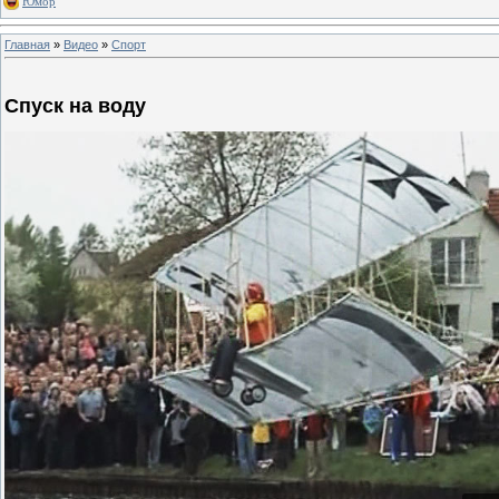
Юмор
Главная
»
Видео
»
Спорт
Спуск на воду