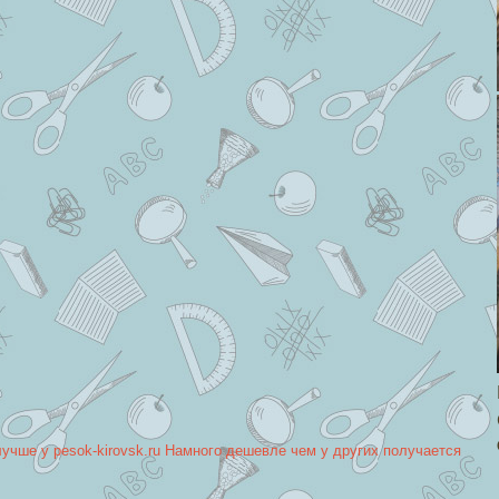
лучше у pesok-kirovsk.ru Намного дешевле чем у других получается