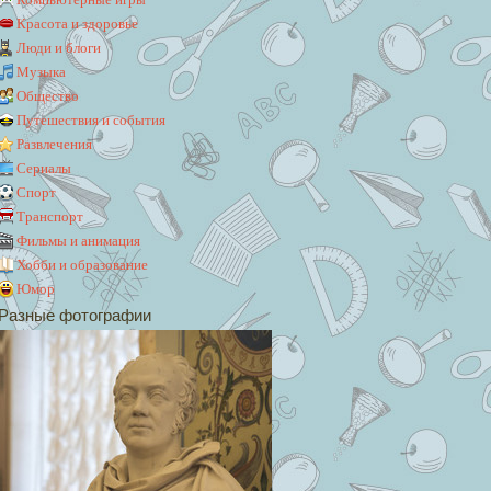
Красота и здоровье
Люди и блоги
Музыка
Общество
Путешествия и события
Развлечения
Сериалы
Спорт
Транспорт
Фильмы и анимация
Хобби и образование
Юмор
Разные фотографии