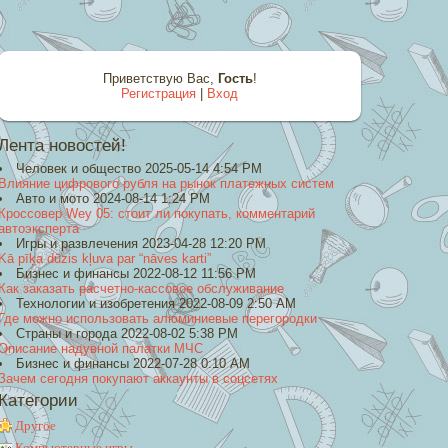
Приветствую Вас
,
Гость
!
Регистрация
|
Вход
Лента новостей!
Человек и общество 2025-05-14 4:54 PM
Влияние цифрового рубля на рынок платежных систем
Авто и мото 2024-08-14 1:24 PM
Кроссовер Wey 05: стоит ли покупать, комментарий
автоэксперта
Игры и развлечения 2023-04-28 12:20 PM
Kā pīķa dūzis kļuva par “nāves karti”
Бизнес и финансы 2022-08-12 11:56 PM
Как заказать расчетно-кассовое обслуживание
Технологии и изобретения 2022-08-09 2:50 AM
Где можно использовать алюминиевые перегородки
Страны и города 2022-08-02 5:38 PM
Описание надувной палатки МЧС
Бизнес и финансы 2022-07-28 0:10 AM
Зачем сегодня покупают аккаунты в соцсетях
Категории
Другое
Компьютерные игры