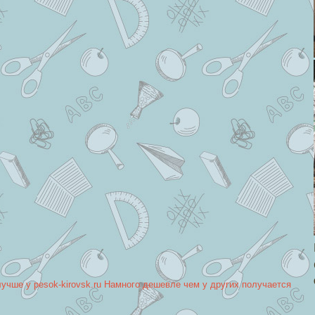
лучше у pesok-kirovsk.ru Намного дешевле чем у других получается