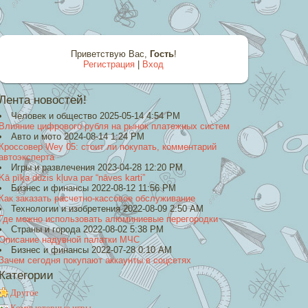
Приветствую Вас
,
Гость
!
Регистрация
|
Вход
Лента новостей!
Человек и общество 2025-05-14 4:54 PM
Влияние цифрового рубля на рынок платежных систем
Авто и мото 2024-08-14 1:24 PM
Кроссовер Wey 05: стоит ли покупать, комментарий
автоэксперта
Игры и развлечения 2023-04-28 12:20 PM
Kā pīķa dūzis kļuva par “nāves karti”
Бизнес и финансы 2022-08-12 11:56 PM
Как заказать расчетно-кассовое обслуживание
Технологии и изобретения 2022-08-09 2:50 AM
Где можно использовать алюминиевые перегородки
Страны и города 2022-08-02 5:38 PM
Описание надувной палатки МЧС
Бизнес и финансы 2022-07-28 0:10 AM
Зачем сегодня покупают аккаунты в соцсетях
Категории
Другое
Компьютерные игры