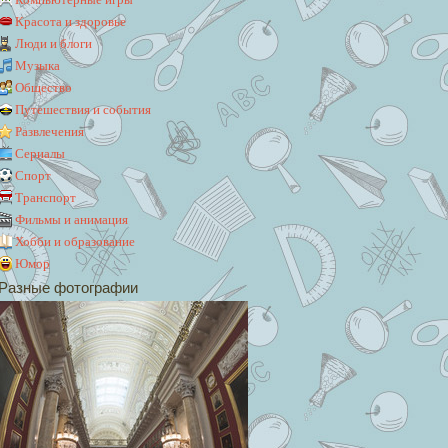
Красота и здоровье
Люди и блоги
Музыка
Общество
Путешествия и события
Развлечения
Сериалы
Спорт
Транспорт
Фильмы и анимация
Хобби и образование
Юмор
Разные фотографии